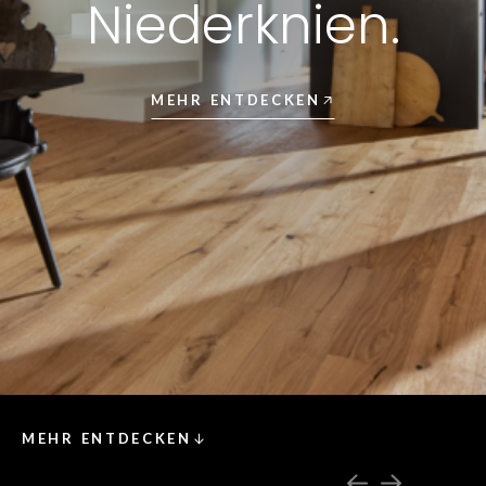
Niederknien.
MEHR ENTDECKEN
MEHR ENTDECKEN
03
04
Die vorherige
Die nächs